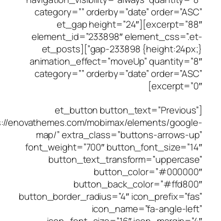
category=”” orderby=”dat
excerpt=”88″][et_gap height=”24″
element_id=”233898″ elem
gap-233898 {height:24px;}”][et_posts
animation_effect=”moveUp
category=”” orderby=”dat
[et_button button_te
button_link=”https://enovathemes.com/mobimax/ele
map/” extra_class=”butt
font_weight=”700″ button_
button_text_transfor
button_co
button_back_co
button_border_radius=”4″ ico
icon_name=”