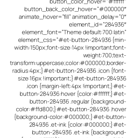
button_color_h
button_back_color_ho
animate_hover=”fill” anima
elemen
element_font=”Theme defa
element_css=”#et-button
width:150px;font-size:14px !
we
transform:uppercase;color:#
radius:4px;}#et-button-28493
size:16px !important;}#et
.icon {margin-left:4px !
button-284936:hover {color
button-284936 .regula
color:#ffd800;}#et-button
{background-color:#000000
284936 .et-ink {color
button-284936 .et-in