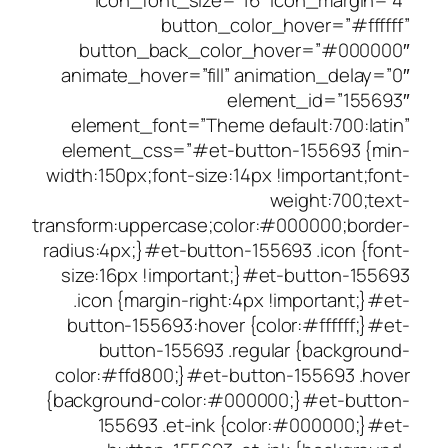
icon_font_size=”16″ i
button_color_h
button_back_color_ho
animate_hover=”fill” anima
elemen
element_font=”Theme defa
element_css=”#et-button
width:150px;font-size:14px !
we
transform:uppercase;color:#
radius:4px;}#et-button-15569
size:16px !important;}#et
.icon {margin-right:4px !
button-155693:hover {colo
button-155693 .regula
color:#ffd800;}#et-button
{background-color:#000000
155693 .et-ink {color