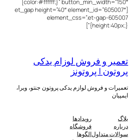
color:#ffffff;}” button_min_width=”150″]
[et_gap height=”40″ elemen
element_css=”.
وش لوزام یدکی
وتونز
لوازم یدکی پروتون جنتو، ویرا،
ویدادها
روشگاه
لگوها