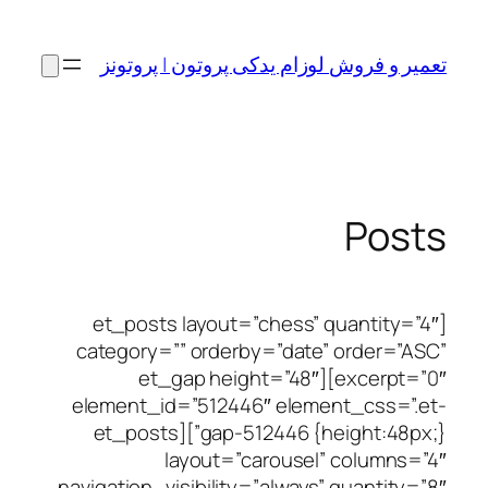
ام یدکی پروتون | پروتونز
[et_posts layout=”chess
category=”” orderby=”dat
excerpt=”0″][et_gap height=”48
element_id=”512446″ ele
gap-512446 {height:48px;}”][et_posts
layout=”carouse
navigation_visibility=”alway