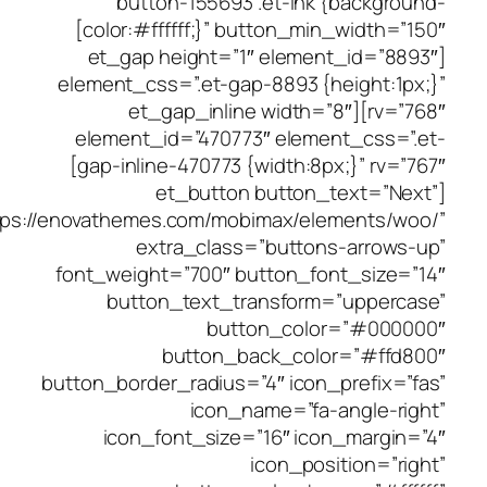
button-155693 .et-in
color:#ffffff;}” button_min_width=”150″]
[et_gap height=”1″ elem
element_css=”.et-gap-8893 
rv=”768″][et_gap_inline wid
element_id=”470773″ ele
gap-inline-470773 {width:8px;}” rv=”767″]
[et_button butto
button_link=”https://enovathemes.com/mobimax/e
extra_class=”butt
font_weight=”700″ button_
button_text_transfor
button_co
button_back_co
button_border_radius=”4″ ico
icon_name=”f
icon_font_size=”16″ i
icon_p