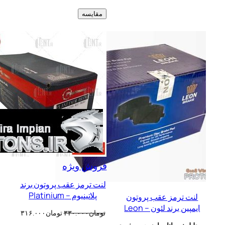
مقایسه
محصول
فروش ویژه
تخفیف
لنت ترمز عقب پروتون برند
خورده
پلاتینیوم – Platinium
رمز عقب پروتون
رند لئون – Leon
قیمت
قیمت
تومان
۳۳۰.۰۰۰
تومان
۳۱۶.۰۰۰
اصلی:
فعلی: