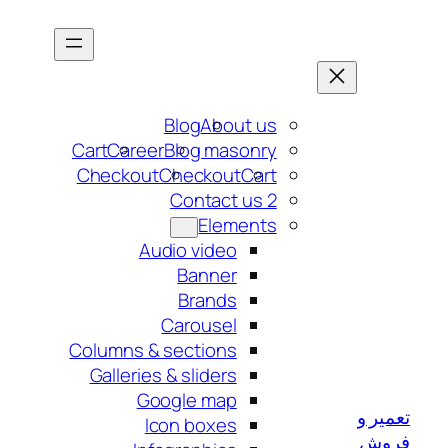
Blog
About us
Cart
Career
Blog masonry
Checkout
Checkout
Cart
Contact us 2
Elements
Audio video
Banner
Brands
Carousel
Columns & sections
Galleries & sliders
Google map
Icon boxes