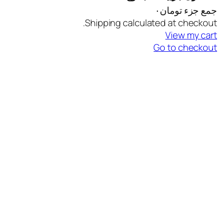
مان۰
Pr
Shipping calculated at
Vi
Go to