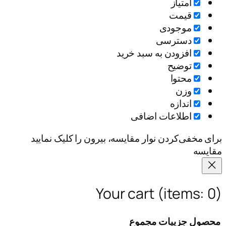
یاز
مت
جودی
ترسی
ودن به سبد خرید
ضیح
وا
ن
ازه
اعات اضافی
کردن نوار مقایسه، بیرون را کلیک نمایید
Your cart
(it
ییات
مجموع