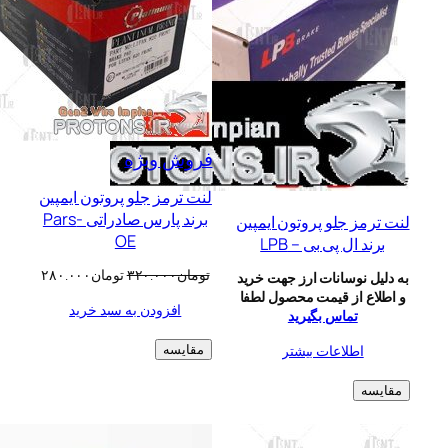
محصول
فروش ویژه
تخفیف
لنت ترمز جلو پروتون ایمپین
خورده
برند پارس صادراتی -Pars
 جلو پروتون ایمپین
OE
ال پی بی – LPB
قیمت
قیمت
تومان
۳۲۰.۰۰۰
تومان
۲۸۰.۰۰۰
نوسانات ارز جهت خرید
اصلی:
فعلی:
از قیمت محصول لطفا
افزودن به سبد خرید
تومان۳۲۰.۰۰۰
تومان۲۸۰.۰۰۰.
تماس بگیرید
بود.
طلاعات بیشتر
مقایسه