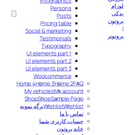
Infographics
Persons
Posts
Pricing table
Social & marketing
Testimonials
Typography
UI elements part 1
UI elements part 2
UI elements part 3
Woocommerce
Home 4
Home 3
Home 2
FAQ
My vehicles
My account
Shop
Shop
Sample Page
Wishlist
Wishlist
برگه نمونه
تماس با ما
حساب کاربری شما
خانه پروتون