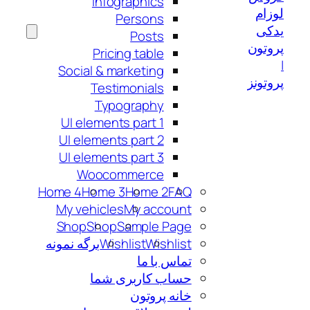
Infographics
لوزام
Persons
یدکی
Posts
پروتون
Pricing table
|
Social & marketing
پروتونز
Testimonials
Typography
UI elements part 1
UI elements part 2
UI elements part 3
Woocommerce
Home 4
Home 3
Home 2
FAQ
My vehicles
My account
Shop
Shop
Sample Page
Wishlist
Wishlist
برگه نمونه
تماس با ما
حساب کاربری شما
خانه پروتون