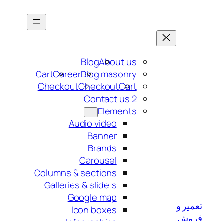
رفتن
به
محتوا
Blog
About us
Cart
Career
Blog masonry
Checkout
Checkout
Cart
Contact us 2
Elements
Audio video
Banner
Brands
Carousel
Columns & sections
Galleries & sliders
Google map
تعمیر و
Icon boxes
فروش