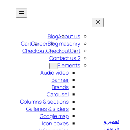
رفتن
به
محتوا
Blog
About us
Cart
Career
Blog masonry
Checkout
Checkout
Cart
Contact us 2
Elements
Audio video
Banner
Brands
Carousel
Columns & sections
Galleries & sliders
Google map
تعمیر و
Icon boxes
فروش