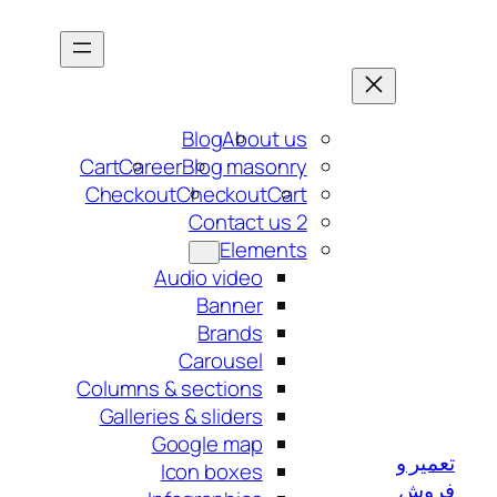
رفتن
به
محتوا
Blog
About us
Cart
Career
Blog masonry
Checkout
Checkout
Cart
Contact us 2
Elements
Audio video
Banner
Brands
Carousel
Columns & sections
Galleries & sliders
Google map
تعمیر و
Icon boxes
فروش