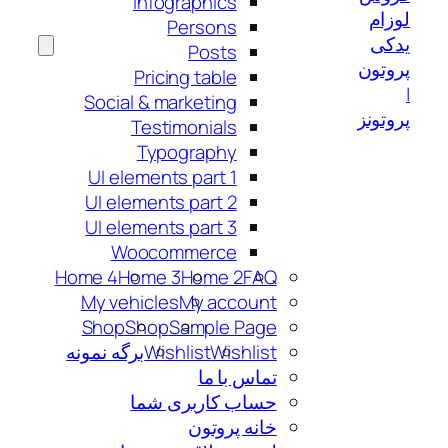
Infographics
لوزام
Persons
یدکی
Posts
پروتون
Pricing table
|
Social & marketing
پروتونز
Testimonials
Typography
UI elements part 1
UI elements part 2
UI elements part 3
Woocommerce
Home 4
Home 3
Home 2
FAQ
My vehicles
My account
Shop
Shop
Sample Page
Wishlist
Wishlist
برگه نمونه
تماس با ما
حساب کاربری شما
خانه پروتون