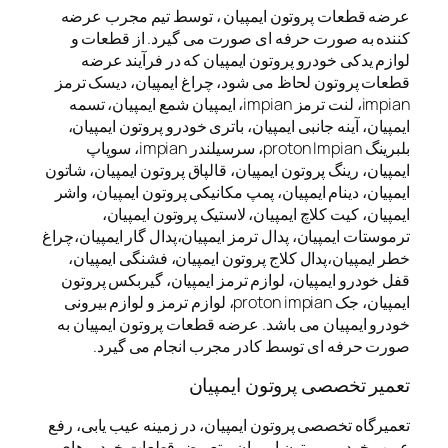
عرضه قطعات پروتون ایمپیان ، توسط تیم مجرب عرضه
کننده به صورت حرفه ای صورت می گیرد. از قطعات و
لوازم یدکی خودرو پروتون ایمپیان که در فرآیند عرضه
قطعات پروتون لحاظ می شود، چراغ ایمپیان، دیسک ترمز
impian، لنت ترمز impian، ایمپیان شمع ایمپیان، تسمه
ایمپیان، آینه جانبی ایمپیان، باتری خودرو پروتون ایمپیان،
بلبرینگ proton Impian، سرسیلندر impian، سوپاپ
ایمپیان، رینگ پروتون ایمپیان، قالپاق پروتون ایمپیان، شاتون
ایمپیان، دینام ایمپیان، پمپ مکانیکی پروتون ایمپیان، واشر
ایمپیان، کیت کلاچ ایمپیان، لاستیک پروتون ایمپیان،
ترموستات ایمپیان، پدال ترمز ایمپیان،پدال گار ایمپیان،چراغ
خطر ایمپیان،پدال کلاج پروتون ایمپیان، فشنگی ایمپیان،
قفل خودرو ایمپیان، لوازم ترمز ایمپیان، گیربکس پروتون
ایمپیان، جک proton impian، لوازم ترمز و لوازم بیرونی
خودرو ایمپیان می باشد. عرضه قطعات پروتون ایمپیان به
صورت حرفه ای توسط کادر مجرب انجام می گیرد.
تعمیر تخصصی پروتون ایمپیان
تعمیرگاه تخصصی پروتون ایمپیان، در زمینه عیب یابی، رفع
عیوب خودرو پروتون ایمپیان و تعویض قطعات خودروهای