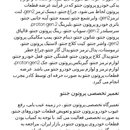
یدکی خودرو پروتون جنتو که در فرآیند عرضه قطعات
پروتون لحاظ می شود، چراغ جنتو، دیسک ترمز gen2، لنت
ترمزgen2، وایر شمع جنتو، تسمه جنتو، آینه جانبی جنتو،
باتری خودرو پروتون جنتو، بلبرینگ proton gen.2،
سرسیلندر gen.2، سوپاپ جنتو، رینگ پروتون جنتو، قالپاق
پروتون جنتو، شاتون جنتو، دینام جنتو، پمپ مکانیکی پروتون
gen2، واشر جنتو، کیت کلاچ جنتو، لاستیک پروتون جنتو،
ترموستات، پدال ترمز جنتو،پدال گار جنتو،چراغ خطر
جنتو،پدال کلاج پروتون جنتو، فشنگی جنتو، قفل خودرو جنتو،
لوازم ترمز جنتو، گیربکس پروتون جنتو، جک proton gen2،
لوازم ترمز و لوازم بیرونی خودرو جنتو می باشد. عرضه
قطعات پروتون جنتو به صورت حرفه ای توسط کادر مجرب
انجام می گیرد.
تعمیر تخصصی پروتون جنتو
تعمیرگاه تخصصی پروتون جنتو ، در زمینه عیب یابی، رفع
عیوب خودرو پروتون جنتو و تعویض قطعات خودروهای جنتو،
به صورت تخصصی فعالیت می کند. با توجه به کمیاب بودن
قطعات خودروی پروتون جنتو در بازار ایران، مراجعه به
تعمیرگاه تخصصی پروتون جنتو ضروری و حائز اهمیت می