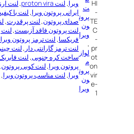
HI
ویرا
, 
لنت proton vira
, 
لنت ارز
ت
-
ایرانی پروتون ویرا
, 
لنت با کیفی
پروت
TE
صدای پروتون
, 
لنت پرقدرت
, 
لن
ون
C
لنت پروتون فاقد آزبست
, 
لنت پ
ویرا
-
فریکسا
, 
لنت ترمز پروتون ویرا برند C
, 
pr
لنت ترمز گارانتی دار
, 
لنت چینی
لواز
ot
ساخت کره جنوبی
, 
لنت فابریک 
م
on
پروتون ویرا
, 
لنت کوبی پروتون
 
پروت
vir
ویرا
, 
لنت مناسب پروتون ویرا
, 
ل
ون
e-
ویرا
1