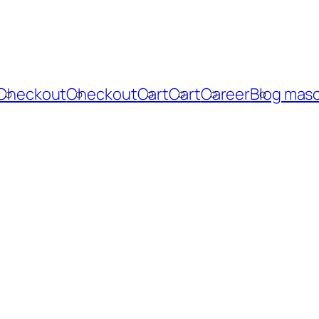
Checkout
Checkout
Cart
Cart
Career
Blog mas