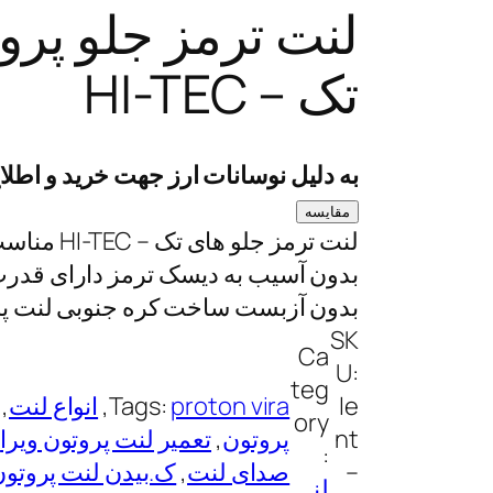
لنت ترمز جلو پروت
تک – HI-TEC
به دلیل نوسانات ارز جهت خرید و اطل
مقایسه
بدون آسیب به دیسک ترمز دارای قدرت
بدون آزبست ساخت کره جنوبی لنت پر
SK
Ca
U:
teg
le
proton vira
Tags:
, 
انواع لنت
, 
ory
nt
پروتون
, 
تعمیر لنت پروتون ویرا
 
:
–
صدای لنت
, 
ک.بیدن لنت پروتون
لن