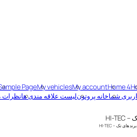
Sample Page
My vehicles
My account
Home 4
H
ربری شما
خانه پروتون
لیست علاقه مندی ها
نظرات م
HI-T
 های تک – HI-TEC