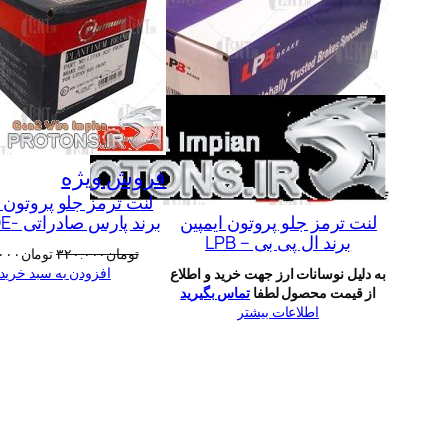
محصول
فروش ویژه
لنت ترمز جلو پروتون ا
تخفیف
لنت ترمز جلو پروتون ایمپین
برند پارس صادراتی -Pars OE
خورده
برند ال پی بی – LPB
قیمت
تومان
۳۲۰.۰۰۰
تومان
۰۰۰
اصلی:
افزودن به سبد خرید
به دلیل نوسانات ارز جهت خرید و اطلاع
تومان۰
از قیمت محصول لطفا
تماس بگیرید
بود.
اطلاعات بیشتر