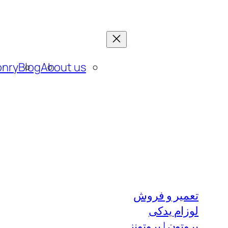
رفتن
به
محتوا
onry
Blog
About us
تعمیر و فروش
لوزام یدکی
پروتون | پروتونز