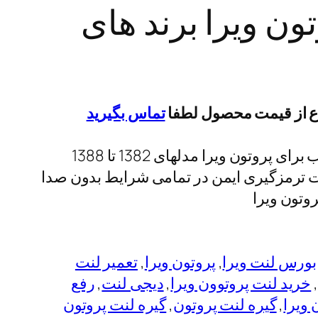
ون ویرا برند های
اع از قیمت محصول لطفا
تماس بگیرید
لنت ترمز جلو های تک – HI-TEC مناسب برای پروتون ویرا مدلهای 1382 تا 1388
 ترمزگیری ایمن در تمامی شرایط بدون صدا
وتون ویرا
بورس لنت ویرا
, 
پروتون ویرا
, 
تعمیر لنت
,
خرید لنت پروتوون ویرا
, 
دیجی لنت
, 
رفع
 ویرا
, 
گیره لنت پروتون
, 
گیره لنت پروتون