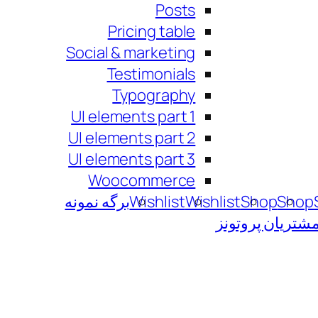
Posts
Pricing table
Social & marketing
Testimonials
Typography
UI elements part 1
UI elements part 2
UI elements part 3
Woocommerce
Shop
Shop
Wishlist
Wishlist
برگه نمونه
شتریان پروتونز